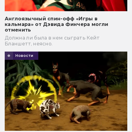
Англоязычный спин-офф «Игры в
кальмара» от Дэвида Финчера могли
отменить
Должна ли была в нем сыграть Кейт
Бланшетт, неясно.
Новости