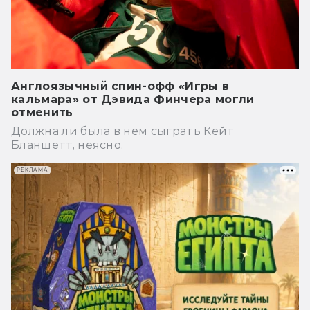
Англоязычный спин-офф «Игры в
кальмара» от Дэвида Финчера могли
отменить
Должна ли была в нем сыграть Кейт
Бланшетт, неясно.
РЕКЛАМА