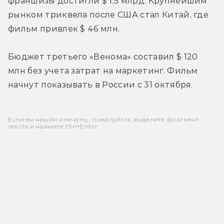
франшизы достигли $ 1,5 млрд. Крупнейшим 
рынком триквела после США стал Китай, где 
фильм привлек $ 46 млн.
Бюджет третьего 
«Венома» составил $ 120 
млн без учета затрат на маркетинг. Фильм 
начнут показывать в России с 31 октября.
Если вы нашли опечатку, пожалуйста, выделите фрагмент
текста и нажмите Ctrl+Enter.