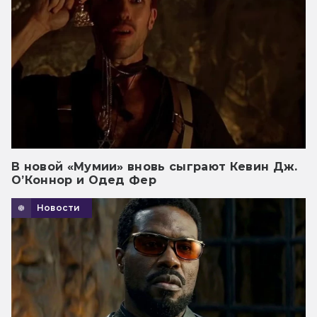
В новой «Мумии» вновь сыграют Кевин Дж.
О’Коннор и Одед Фер
Новости