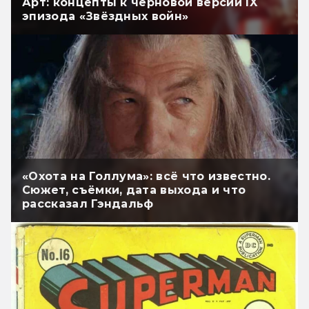
Арт: концепты к черновой версии IX
эпизода «Звёздных войн»
«Охота на Голлума»: всё что известно.
Сюжет, съёмки, дата выхода и что
рассказал Гэндальф