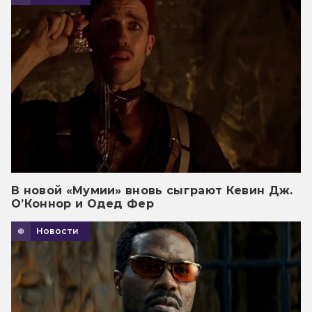
В новой «Мумии» вновь сыграют Кевин Дж.
О’Коннор и Одед Фер
Новости