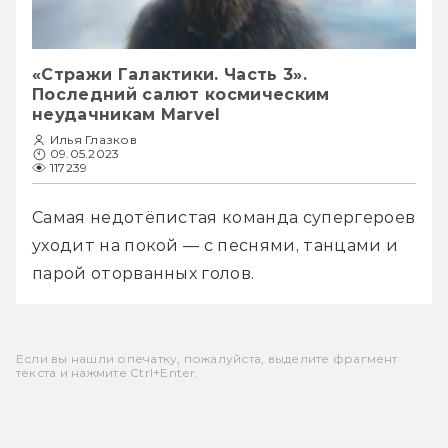
«Стражи Галактики. Часть 3».
Последний салют космическим
неудачникам Marvel
Илья Глазков
09.05.2023
117239
Самая недотёпистая команда супергероев 
уходит на покой — с песнями, танцами и 
парой оторванных голов.
Если вы нашли опечатку, пожалуйста, выделите фрагмент
текста и нажмите Ctrl+Enter.