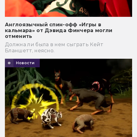
Англоязычный спин-офф «Игры в
кальмара» от Дэвида Финчера могли
отменить
Должна ли была в нем сыграть Кейт
Бланшетт, неясно.
Новости