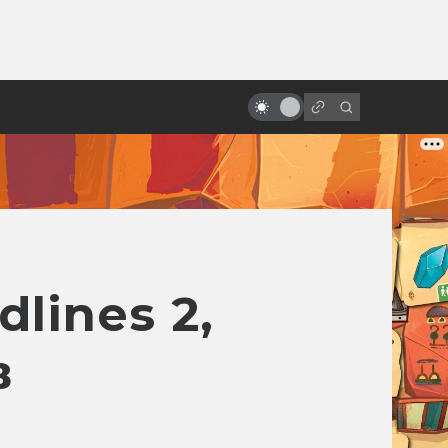
от
«Чёрный котёл»: хроника неудач
тёмного фэнтези от Disney
lines 2,
в