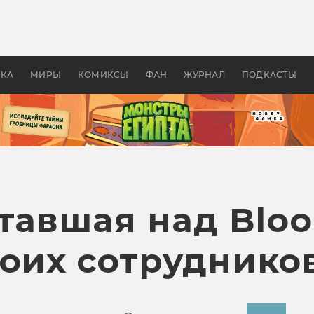
оздавались «Страшилы»:
«Одиссея» Нолана: что эт
, без которого не было
фильм сделал с Гомером и
ластелина колец»
Древней Грецией
УКА
МИРЫ
КОМИКСЫ
ФАН
ЖУРНАЛ
ПОДКАСТЫ
тавшая над Blood
воих сотруднико