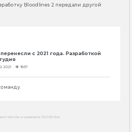
зработку Bloodlines 2 передали другой 
 перенесли с 2021 года. Разработкой
студия
2.2021
1857
команду.
т текста и нажмите Ctrl+Enter.