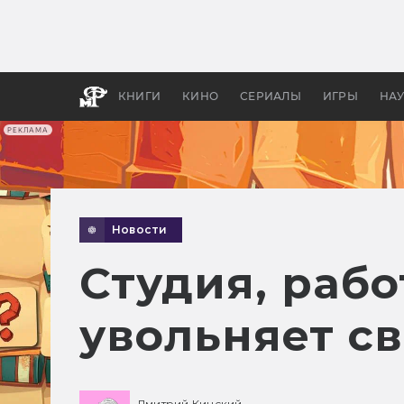
Как с
фильм
бы «В
КНИГИ
КИНО
СЕРИАЛЫ
ИГРЫ
НА
РЕКЛАМА
Новости
Студия, рабо
увольняет с
Дмитрий Кинский