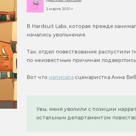
2 марта 2021 г.
В Hardsuit Labs, которая прежде занимала
начались увольнения.
Так, отдел повествования распустили 
по неизвестным причинам подверглис
Вот что 
написала
 сценаристка Анна Веб
Увы, меня уволили с позиции наррат
остальным департаментом повество