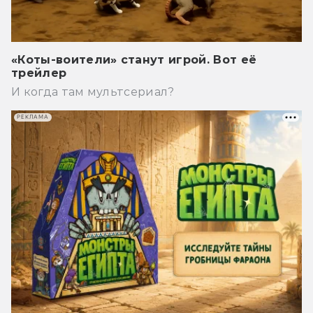
«Коты-воители» станут игрой. Вот её
трейлер
И когда там мультсериал?
РЕКЛАМА