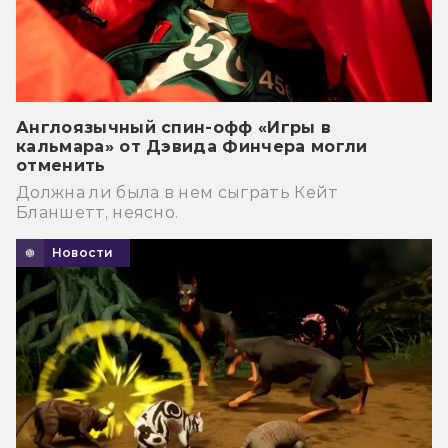
Англоязычный спин-офф «Игры в
кальмара» от Дэвида Финчера могли
отменить
Должна ли была в нем сыграть Кейт
Бланшетт, неясно.
Новости