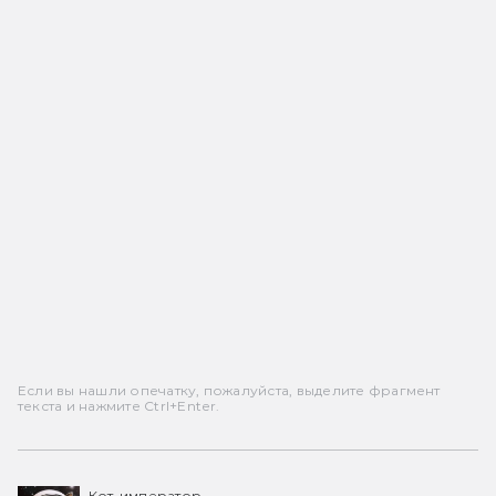
Если вы нашли опечатку, пожалуйста, выделите фрагмент
текста и нажмите Ctrl+Enter.
Кот-император