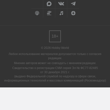
18+
© 2026 Hobby World
Любое использование материалов допускается только с согласия
редакции.
Мнение авторов может не совпадать с мнением редакции.
Свидетельство о регистрации СМИ серия Эл № ФС77-82485
от 30 декабря 2021 г.
(выдано Федеральной службой по надзору в сфере связи,
информационных технологий и массовых коммуникаций (Роскомнадзор)