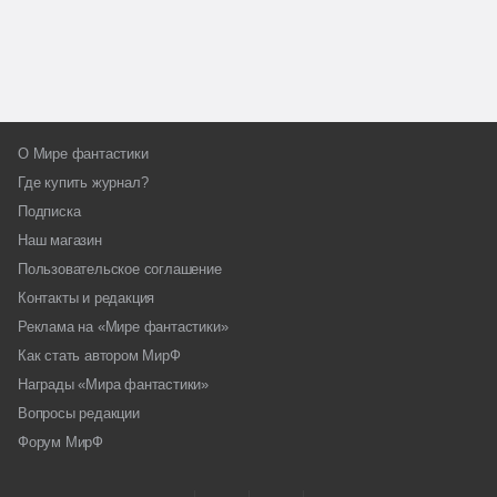
О Мире фантастики
Где купить журнал?
Подписка
Наш магазин
Пользовательское соглашение
Контакты и редакция
Реклама на «Мире фантастики»
Как стать автором МирФ
Награды «Мира фантастики»
Вопросы редакции
Форум МирФ