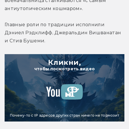
военачальница сталкиваются «с самым 
антиутопическим кошмаром».
Главные роли по традиции исполнили 
Дэниел Рэдклифф, Джеральдин Вишванатан 
и Стив Бушеми.
Кликни,
чтобы посмотреть видео
Почему-то с IP адресов других стран ничего не тормозит