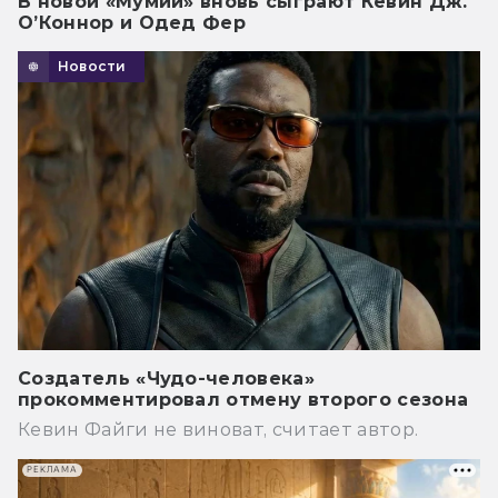
В новой «Мумии» вновь сыграют Кевин Дж.
О’Коннор и Одед Фер
Новости
Создатель «Чудо-человека»
прокомментировал отмену второго сезона
Кевин Файги не виноват, считает автор.
РЕКЛАМА