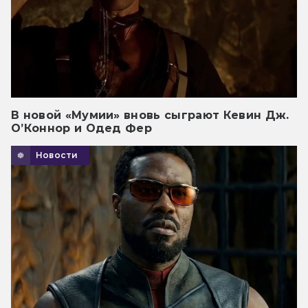
В новой «Мумии» вновь сыграют Кевин Дж.
О’Коннор и Одед Фер
Новости