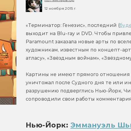
12 ноября 2015 г.
«Терминатор: Генезис», последний (
буд
выходит на Blu-ray и DVD. Чтобы привл
Paramount заказала новые арты по все
художникам, известным по концепт-арт
атласу», «Звёздным войнам», «Звёздному
Картины не имеют прямого отношения к 
уничтожал после Судного дня те или и
разрушению подверглись Нью-Йорк, Чик
сопроводили свои работы комментари
Нью-Йорк: 
Эммануэль Ш