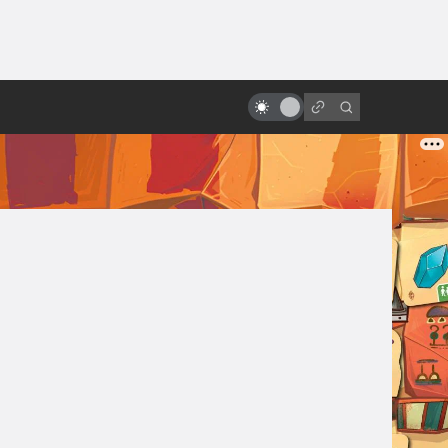
ы»:
ыло
«Братству кольца» — 20 лет! Как
открылась дверь в Средиземье