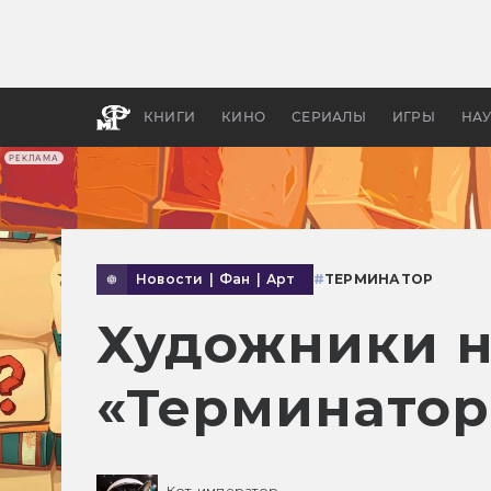
Какие
авгус
апока
детск
КНИГИ
КИНО
СЕРИАЛЫ
ИГРЫ
НА
РЕКЛАМА
Новости
|
Фан
|
Арт
#
ТЕРМИНАТОР
Художники н
«Терминатор
Кот-император