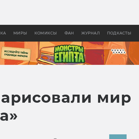
 фильмы смотреть в
Как создавались «Страшил
те 2026? В мире —
фильм, без которого не б
липсис, в России —
бы «Властелина колец»
ие комедии
УКА
МИРЫ
КОМИКСЫ
ФАН
ЖУРНАЛ
ПОДКАСТЫ
арисовали мир
а»