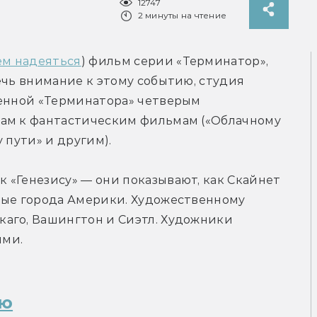
12747
2 минуты на чтение
ем надеяться
) фильм серии «Терминатор», 
ечь внимание к этому событию, студия 
ленной «Терминатора» четверым 
ам к фантастическим фильмам («Облачному 
 пути» и другим).
«Генезису» — они показывают, как Скайнет 
ные города Америки. Художественному 
аго, Вашингтон и Сиэтл. Художники 
ями.
ью