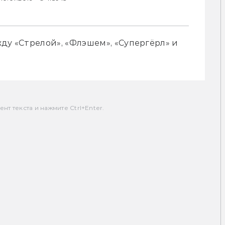
ду «Стрелой», «Флэшем», «Супергёрл» и 
т текста и нажмите Ctrl+Enter.