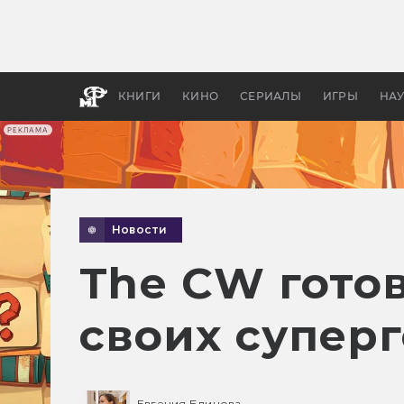
Какие
авгус
апока
детск
КНИГИ
КИНО
СЕРИАЛЫ
ИГРЫ
НА
РЕКЛАМА
Новости
The CW гото
своих супер
Евгения Блинова