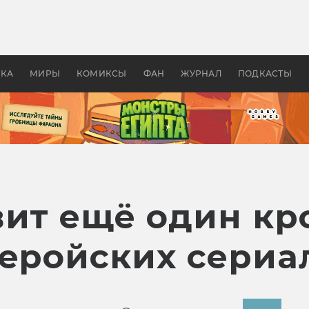
 фильмы смотреть в
Как создавались «Страшил
те 2026? В мире —
фильм, без которого не б
липсис, в России —
бы «Властелина колец»
ие комедии
УКА
МИРЫ
КОМИКСЫ
ФАН
ЖУРНАЛ
ПОДКАСТЫ
вит ещё один кр
геройских сериа