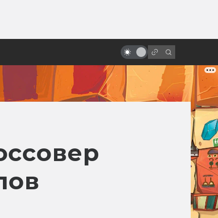
ы»:
«Последний единорог»: история
ыло
философской сказки в книгах и
кино
оссовер
лов