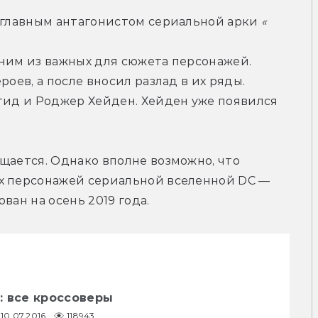
 главным антагонистом сериальной арки 
«
ним из важных для сюжета персонажей. 
оев, а после вносил разлад в их ряды. 
тид и Роджер Хейден. Хейден уже появился 
щается. Однако вполне возможно, что 
х персонажей сериальной вселенной DC — 
ван на осень 2019 года.
: все кроссоверы
10.07.2016
118943