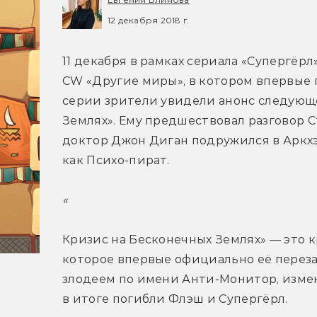
12 декабря 2018 г.
11 декабря в рамках сериала «Супергёрл
CW «Другие миры», в котором впервые 
серии зрители увидели анонс следующе
Землях». Ему предшествовал разговор С
доктор Джон Диган подружился в Аркхэ
как Психо-пират.
«
Кризис на Бесконечных Землях» — это к
которое впервые официально её перезаг
злодеем по имени Анти-Монитор, изме
в итоге погибли Флэш и Супергёрл.