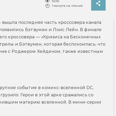
3226
1 минута на чтение
» вышла последняя часть кроссовера канала 
появились Бэтвумен и Лоис Лейн. В финале 
го кроссовера — «Кризиса на Бесконечных 
трелы и Бэтвумен, которая беспокоилась, что 
ме с Роджером Хейденом, также известным 
рупное событие в комикс-вселенной DC, 
рузило. Герои в этой арке сражались со 
нившим материю вселенной. В мини-серии 