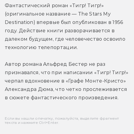
Фантастический роман «Тигр! Тигр!» 
(оригинальное название — The Stars My 
Destination) впервые был опубликован в 1956 
году. Действие книги разворачивается в 
далеком будущем, где человечество освоило 
технологию телепортации.
Автор романа Альфред Бестер не раз 
признавался, что при написании «Тигр! Тигр!» 
черпал вдохновение в «Графе Монте-Кристо» 
Александра Дюма, что четко прослеживается 
в сюжете фантастического произведения.
Если вы нашли опечатку, пожалуйста, выделите фрагмент
текста и нажмите Ctrl+Enter.