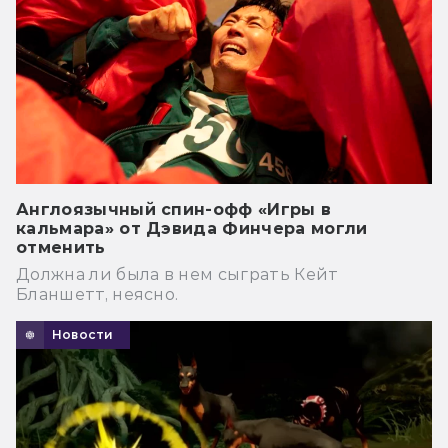
Англоязычный спин-офф «Игры в
кальмара» от Дэвида Финчера могли
отменить
Должна ли была в нем сыграть Кейт
Бланшетт, неясно.
Новости