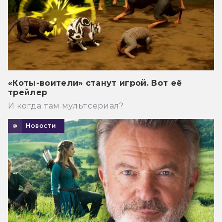
«Коты-воители» станут игрой. Вот её
трейлер
И когда там мультсериал?
Новости