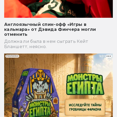
Англоязычный спин-офф «Игры в
кальмара» от Дэвида Финчера могли
отменить
Должна ли была в нем сыграть Кейт
Бланшетт, неясно.
РЕКЛАМА