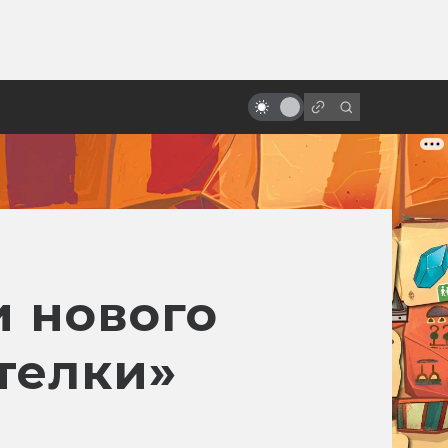
ы»:
10 удивительных научно-
ыло
фантастических мультфильмов
из Европы, которых вы,
возможно, не видели
и нового
телки»