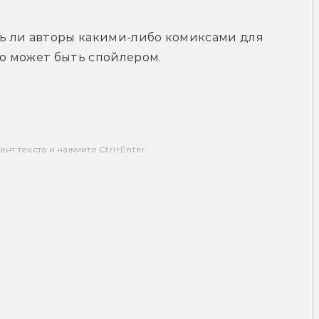
сь ли авторы какими-либо комиксами для 
это может быть спойлером. 
т текста и нажмите Ctrl+Enter.