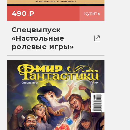
490 ₽
Купить
Спецвыпуск
«Настольные
ролевые игры»