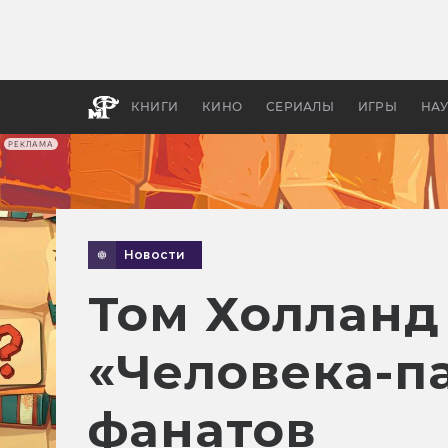
Какие
авгус
апока
детск
КНИГИ
КИНО
СЕРИАЛЫ
ИГРЫ
НА
РЕКЛАМА
Новости
Том Холланд
«Человека-па
фанатов