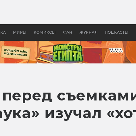
 фильмы смотреть в
Как создавались «Страшил
те 2026? В мире —
фильм, без которого не б
липсис, в России —
бы «Властелина колец»
ие комедии
УКА
МИРЫ
КОМИКСЫ
ФАН
ЖУРНАЛ
ПОДКАСТЫ
 перед съемкам
ука» изучал «хо