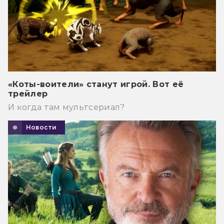
«Коты-воители» станут игрой. Вот её
трейлер
И когда там мультсериал?
Новости