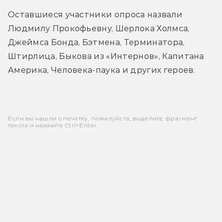
Оставшиеся участники опроса назвали 
Людмилу Прокофьевну, Шерлока Холмса, 
Джеймса Бонда, Бэтмена, Терминатора, 
Штирлица, Быкова из «Интернов», Капитана 
Америка, Человека-паука и других героев.
Если вы нашли опечатку, пожалуйста, выделите фрагмент
текста и нажмите Ctrl+Enter.