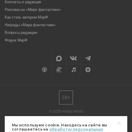
Контакты и редакция
Реклама на «Мире фантастики»
Как стать автором МирФ
Награды «Мира фантастики»
Вопросы редакции
Форум МирФ
18+
© 2026 Hobby World
Любое использование материалов допускается только с согласия
редакции.
Мы используем cookie. Находясь на сайте вы
соглашаетесь на
обработку персональных
Мнение авторов может не совпадать с мнением редакции.