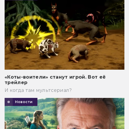
«Коты-воители» станут игрой. Вот её
трейлер
И когда там мультсериал?
Новости