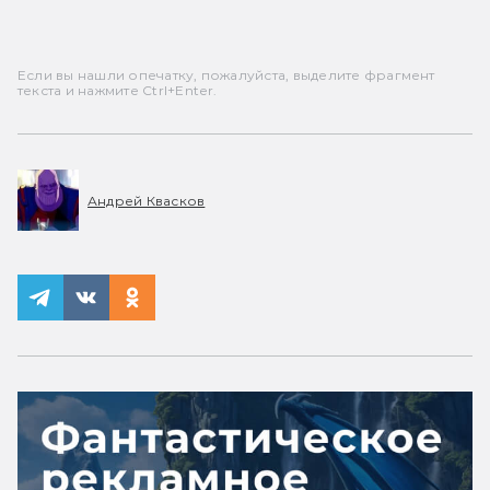
Если вы нашли опечатку, пожалуйста, выделите фрагмент
текста и нажмите Ctrl+Enter.
Андрей Квасков