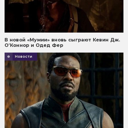
В новой «Мумии» вновь сыграют Кевин Дж.
О’Коннор и Одед Фер
Новости