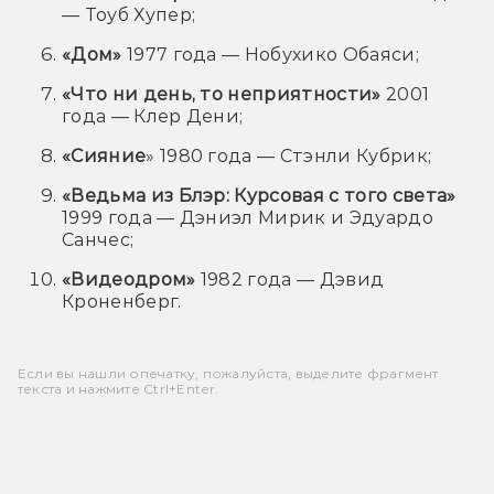
— Тоуб Хупер;
«Дом»
1977 года — Нобухико Обаяси;
«Что ни день, то неприятности»
2001
года — Клер Дени;
«Сияние
» 1980 года — Стэнли Кубрик;
«Ведьма из Блэр: Курсовая с того света»
1999 года — Дэниэл Мирик и Эдуардо
Санчес;
«Видеодром»
1982 года — Дэвид
Кроненберг.
Если вы нашли опечатку, пожалуйста, выделите фрагмент
текста и нажмите Ctrl+Enter.