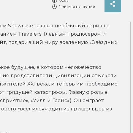
2748
1 минута на чтение
лом Showcase заказал необычный сериал о 
нием Travelers. Главным продюсером и 
йт, подаривший миру вселенную «Звёздных 
кое будущее, в котором человечество 
дние представители цивилизации отыскали 
 жителей XXI века, и теперь им необходимо 
от грядущей катастрофы. Главную роль в 
приятие», «Уилл и Грейс»). Он сыграет 
торого «вселился» один из пришельцев из 