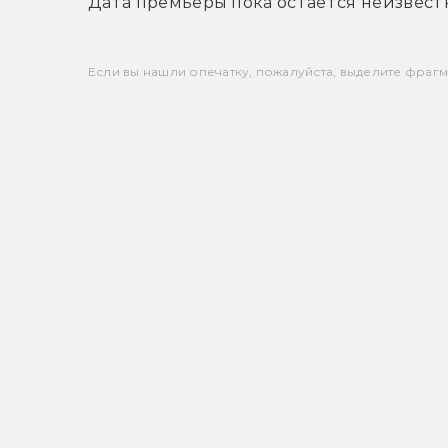
Дата премьеры пока остаётся неизвест
Если вы нашли опечатку, пожалуйста, выделите фрагмен