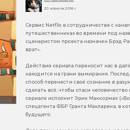
20 апреля 2016 г.
Сервис Netflix в сотрудничестве с кана
путешественниках во времени под назва
сценаристом проекта назначен Брэд Ра
врат».
Действия сериала переносит нас в далё
находится на грани вымирания. После
способ перенести своё сознание в разум
сделать всё, чтобы спаси человечество 
сериале исполнит Эрик Маккормак («Вос
спецагента ФБР Гранта Макларена, в ко
будущего.