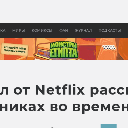
оздавались «Страшилы»:
«Одиссея» Нолана: что эт
, без которого не было
фильм сделал с Гомером и
ластелина колец»
Древней Грецией
УКА
МИРЫ
КОМИКСЫ
ФАН
ЖУРНАЛ
ПОДКАСТЫ
 от Netflix расс
никах во време