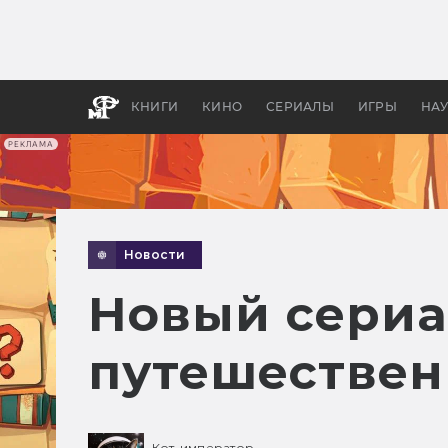
Как с
фильм
бы «В
КНИГИ
КИНО
СЕРИАЛЫ
ИГРЫ
НА
РЕКЛАМА
Новости
Новый сериал
путешествен
Кот-император