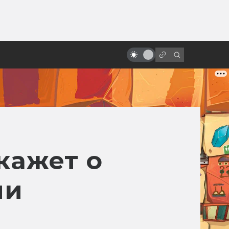
от
«Назад в будущее»: как
создавался фильм. Другой Марти
и черновики сценария
кажет о
ни