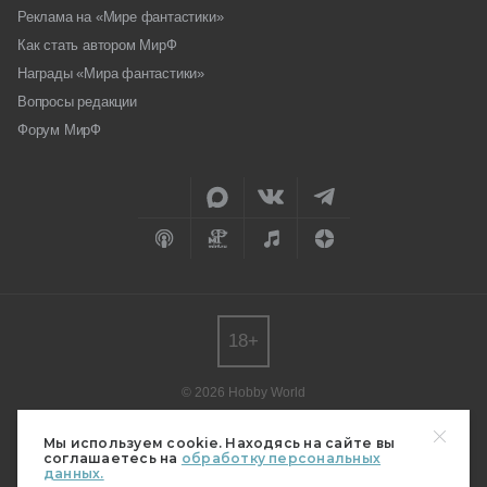
Реклама на «Мире фантастики»
Как стать автором МирФ
Награды «Мира фантастики»
Вопросы редакции
Форум МирФ
18+
© 2026 Hobby World
Любое использование материалов допускается только с согласия
редакции.
Мы используем cookie. Находясь на сайте вы
соглашаетесь на
обработку персональных
Мнение авторов может не совпадать с мнением редакции.
данных.
Свидетельство о регистрации СМИ серия Эл № ФС77-82485