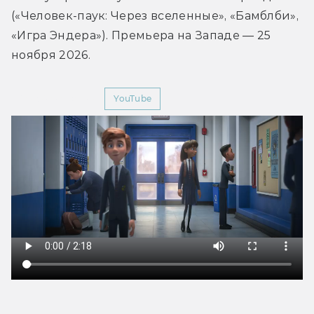
(«Человек-паук: Через вселенные», «Бамблби», 
«Игра Эндера»). Премьера на Западе — 25 
ноября 2026.
Мир Фантастики
YouTube
ликни,