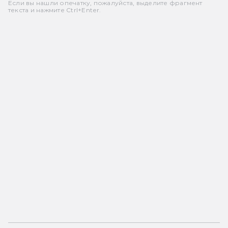
чтобы
Если вы нашли опечатку, пожалуйста, выделите фрагмент
осмотреть
текста и нажмите Ctrl+Enter.
видео
Почему-
то с IP
адресов
других
стран
ничего
не
тормозит