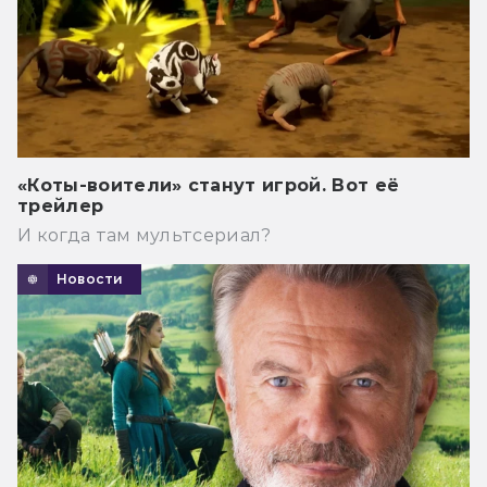
«Коты-воители» станут игрой. Вот её
трейлер
И когда там мультсериал?
Новости