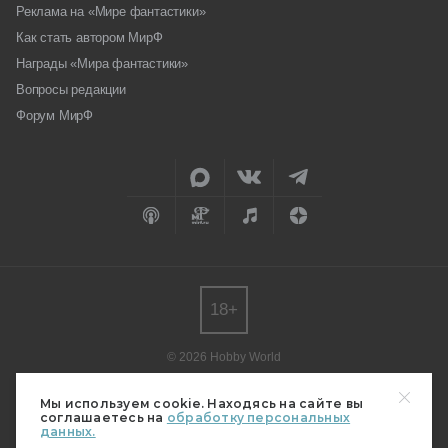
Реклама на «Мире фантастики»
Как стать автором МирФ
Награды «Мира фантастики»
Вопросы редакции
Форум МирФ
18+
© 2026 Hobby World
Любое использование материалов допускается только с согласия
редакции.
Мы используем cookie. Находясь на сайте вы
соглашаетесь на
обработку персональных
Мнение авторов может не совпадать с мнением редакции.
данных.
Свидетельство о регистрации СМИ серия Эл № ФС77-82485