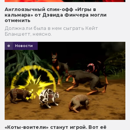
Англоязычный спин-офф «Игры в
кальмара» от Дэвида Финчера могли
отменить
Должна ли была в нем сыграть Кейт
Бланшетт, неясно.
Новости
«Коты-воители» станут игрой. Вот её