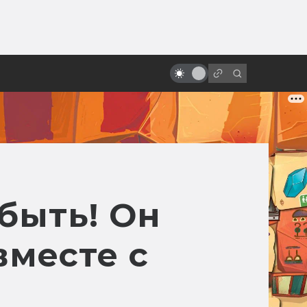
от
«Звёздные войны»: обречённые
на провал
быть! Он
вместе с