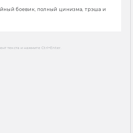
ый боевик, полный цинизма, трэша и 
т текста и нажмите Ctrl+Enter.