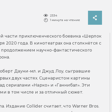
2334
1 минута на чтение
ьей части приключенческого боевика «Шерлок 
ря 2020 года. В кинотеатрах она столкнётся с 
продолжением научно-фантастического 
рона.
Роберт Дауни-мл. и Джуд Лоу, сыгравшие 
рвых двух частях. Сценаристом картины 
д сериалами «Нарко» и «Ганнибал». Эти 
и в том числе и за отличный сюжет.
. Издание Collider считает, что Warner Bros. 