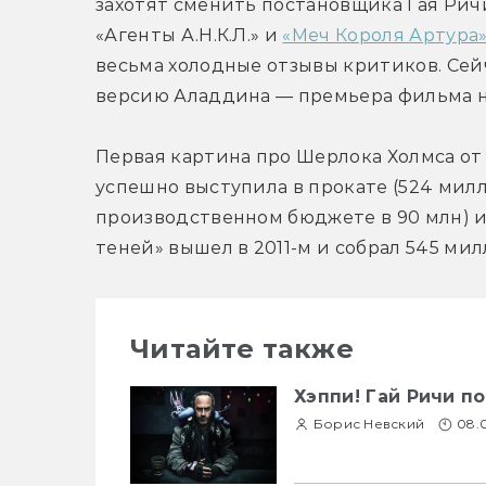
захотят сменить постановщика Гая Ричи
«Агенты А.Н.К.Л.» и 
«Меч Короля Артура
весьма холодные отзывы критиков. Сейч
версию Аладдина — премьера фильма на
Первая картина про Шерлока Холмса от Г
успешно выступила в прокате (524 милл
производственном бюджете в 90 млн) и 
теней» вышел в 2011-м и собрал 545 мил
Читайте также
Хэппи! Гай Ричи 
Борис Невский
08.