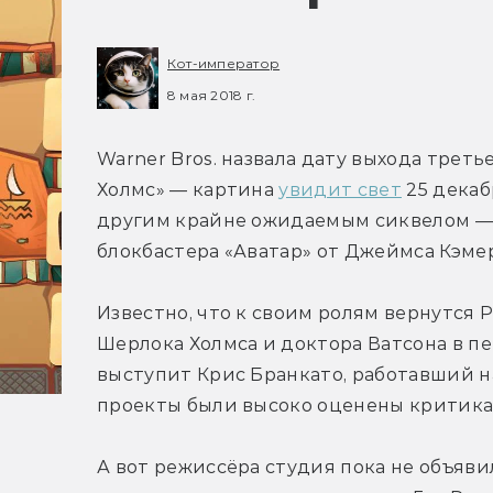
Кот-император
8 мая 2018 г.
Warner Bros. назвала дату выхода трет
Холмс» — картина 
увидит свет
 25 декаб
другим крайне ожидаемым сиквелом — 
блокбастера «Аватар» от Джеймса Кэме
Известно, что к своим ролям вернутся 
Шерлока Холмса и доктора Ватсона в пе
выступит Крис Бранкато, работавший на
проекты были высоко оценены критикам
А вот режиссёра студия пока не объявила