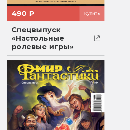
490 ₽
Купить
Спецвыпуск
«Настольные
ролевые игры»