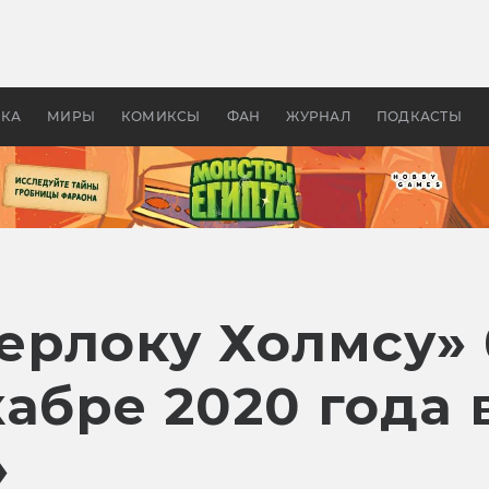
оздавались «Страшилы»:
«Одиссея» Нолана: что эт
, без которого не было
фильм сделал с Гомером и
ластелина колец»
Древней Грецией
УКА
МИРЫ
КОМИКСЫ
ФАН
ЖУРНАЛ
ПОДКАСТЫ
ерлоку Холмсу» 
абре 2020 года 
»