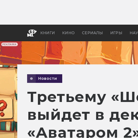
Как с
фильм
бы «В
КНИГИ
КИНО
СЕРИАЛЫ
ИГРЫ
НА
РЕКЛАМА
Новости
Третьему «Ш
выйдет в дек
«Аватаром 2