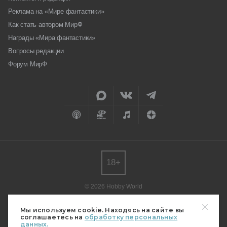
Реклама на «Мире фантастики»
Как стать автором МирФ
Награды «Мира фантастики»
Вопросы редакции
Форум МирФ
18+
© 2026 Hobby World
Любое использование материалов допускается только с согласия
редакции.
Мы используем cookie. Находясь на сайте вы
соглашаетесь на
обработку персональных
Мнение авторов может не совпадать с мнением редакции.
данных.