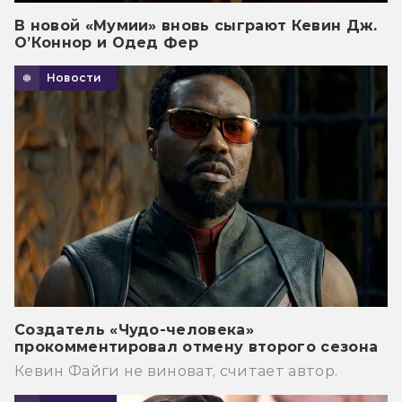
В новой «Мумии» вновь сыграют Кевин Дж.
О’Коннор и Одед Фер
Новости
Создатель «Чудо-человека»
прокомментировал отмену второго сезона
Кевин Файги не виноват, считает автор.