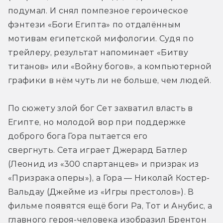
подумал. И снял помпезное героическое 
фэнтези «Боги Египта» по отдалённым 
мотивам египетской мифологии. Судя по 
трейлеру, результат напоминает «Битву 
титанов» или «Войну богов», а компьютерной 
графики в нём чуть ли не больше, чем людей.
По сюжету злой бог Сет захватил власть в 
Египте, но молодой вор при поддержке 
доброго бога Гора пытается его 
свергнуть. Сета играет Джерард Батлер 
(Леонид из «300 спартанцев» и призрак из 
«Призрака оперы»), а Гора — Николай Костер-
Вальдау (Джейме из «Игры престолов»). В 
фильме появятся ещё боги Ра, Тот и Анубис, а 
главного героя-человека изобразил Брентон 