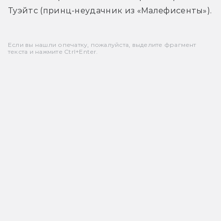
Туэйтс (принц-неудачник из «Малефисенты»).
Если вы нашли опечатку, пожалуйста, выделите фрагмент
текста и нажмите Ctrl+Enter.