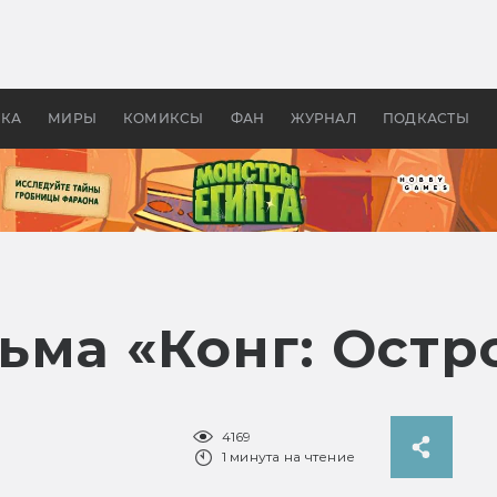
оздавались «Страшилы»:
«Одиссея» Нолана: что эт
, без которого не было
фильм сделал с Гомером и
ластелина колец»
Древней Грецией
УКА
МИРЫ
КОМИКСЫ
ФАН
ЖУРНАЛ
ПОДКАСТЫ
ьма «Конг: Остр
4169
1 минута на чтение