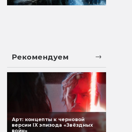
Рекомендуем
Арт: концепты к черновой
версии IX эпизода «Звёздных
войн»