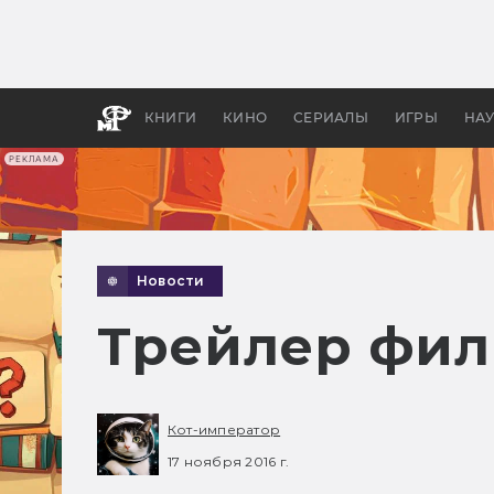
Как с
фильм
бы «В
КНИГИ
КИНО
СЕРИАЛЫ
ИГРЫ
НА
РЕКЛАМА
Новости
Трейлер фил
Кот-император
17 ноября 2016 г.