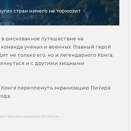
ругих стран ничего не тормозит
а в рискованное путешествие на 
команда учёных и военных. Главный герой 
т не только его, но и легендарного Конга. 
толкнуться и с другими хищными 
г Конге переплюнуть экранизацию Питера 
ода.
т текста и нажмите Ctrl+Enter.