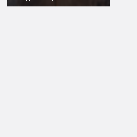
Гэндальф