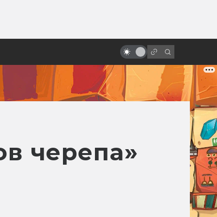
от
«Лестница Иакова»: культовый
религиозный хоррор и предтеча
Silent Hill
ов черепа»