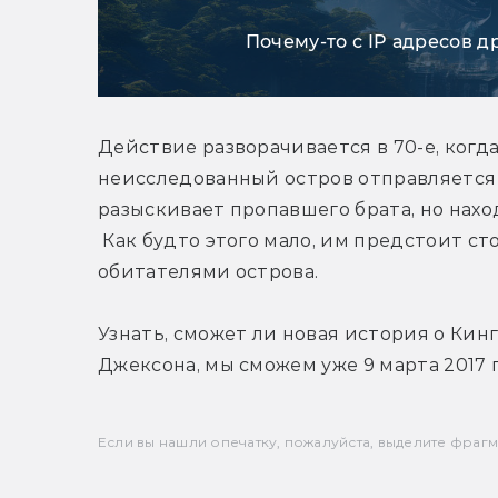
Почему-то с IP адресов д
Действие разворачивается в 70-е, когд
неисследованный остров отправляется 
разыскивает пропавшего брата, но находи
 Как будто этого мало, им предстоит с
обитателями острова.
Узнать, сможет ли новая история о Кин
Джексона, мы сможем уже 9 марта 2017 г
Если вы нашли опечатку, пожалуйста, выделите фрагмен