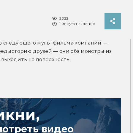
2022
1 минута на чтение
р следующего мультфильма компании — 
редысторию друзей — они оба монстры из 
 выходить на поверхность.
икни,
мотреть видео