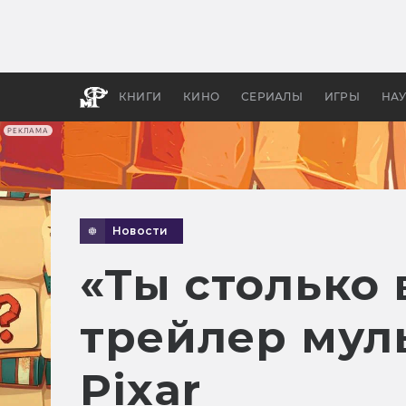
Как с
фильм
бы «В
КНИГИ
КИНО
СЕРИАЛЫ
ИГРЫ
НА
РЕКЛАМА
Новости
«Ты столько 
трейлер муль
Pixar