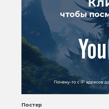
Кл
чтобы пос
Почему-то с IP адресов д
Постер