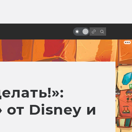
от
Терри Гиллиам и смысл его
безумных фильмов
елать!»:
от Disney и