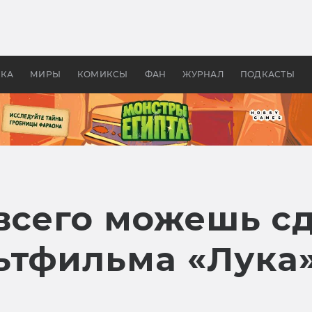
оздавались «Страшилы»:
«Одиссея» Нолана: что эт
, без которого не было
фильм сделал с Гомером и
ластелина колец»
Древней Грецией
УКА
МИРЫ
КОМИКСЫ
ФАН
ЖУРНАЛ
ПОДКАСТЫ
всего можешь сд
тфильма «Лука» 