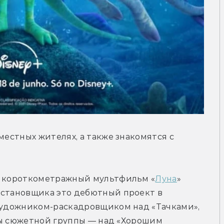
местных жителях, а также знакомятся с 
ей короткометражный мультфильм «
Луна
» 
остановщика это дебютный проект в 
 художником-раскадровщиком над «Тачками», 
авы сюжетной группы — над «Хорошим 