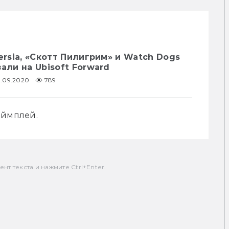
ersia, «Скотт Пилигрим» и Watch Dogs
али на Ubisoft Forward
0.09.2020
789
еймплей.
т текста и нажмите Ctrl+Enter.