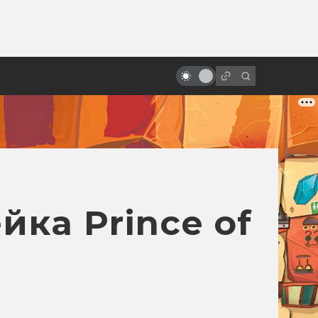
ы»:
Фильмы и сериалы по книгам:
ыло
точные экранизации фантастики
и фэнтези
йка Prince of