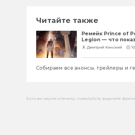
Читайте также
Ремейк Prince of P
Legion — что показ
Дмитрий Кинский
1
Собираем все анонсы, трейлеры и г
Если вы нашли опечатку, пожалуйста, выделите фрагмен