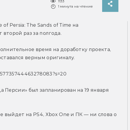
1133
1 минута на чтение
f Persia: The Sands of Time на 
второй раз за полгода.
олнительное время на доработку проекта, 
оставался верным оригиналу.
s/1357735744463278083?s=20
 Персии» был запланирован на 19 января 
e выйдет на PS4, Xbox One и ПК — ни слова о 