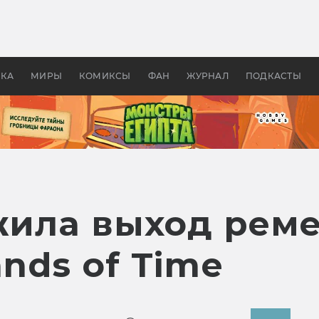
 фильмы смотреть в
Как создавались «Страшил
те 2026? В мире —
фильм, без которого не б
липсис, в России —
бы «Властелина колец»
ие комедии
УКА
МИРЫ
КОМИКСЫ
ФАН
ЖУРНАЛ
ПОДКАСТЫ
жила выход реме
ands of Time