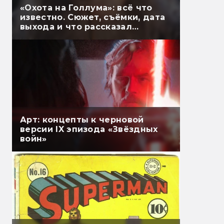
«Охота на Голлума»: всё что
известно. Сюжет, съёмки, дата
выхода и что рассказал
Гэндальф
Арт: концепты к черновой
версии IX эпизода «Звёздных
войн»