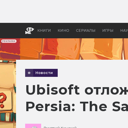
Какие
авгус
апока
детск
КНИГИ
КИНО
СЕРИАЛЫ
ИГРЫ
НА
РЕКЛАМА
Новости
Ubisoft отло
Persia: The S
Дмитрий Кинский