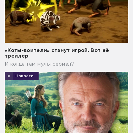
«Коты-воители» станут игрой. Вот её
трейлер
И когда там мультсериал?
Новости