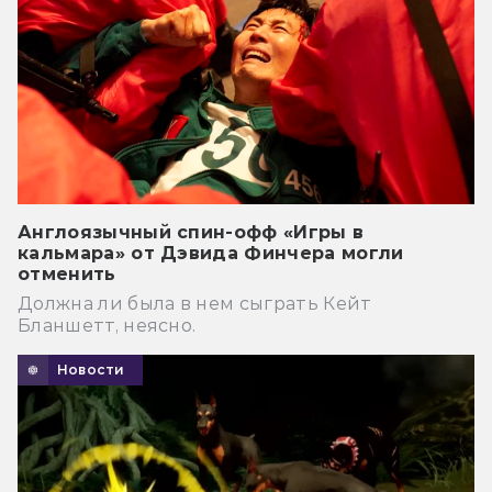
Англоязычный спин-офф «Игры в
кальмара» от Дэвида Финчера могли
отменить
Должна ли была в нем сыграть Кейт
Бланшетт, неясно.
Новости