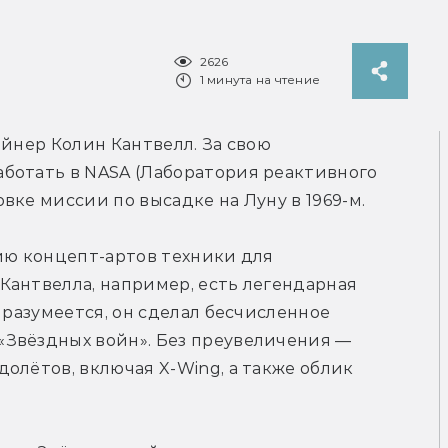
2626
1 минута на чтение
айнер Колин Кантвелл. За свою 
ботать в NASA (Лаборатория реактивного 
вке миссии по высадке на Луну в 1969-м.
ию концепт-артов техники для 
антвелла, например, есть легендарная 
 разумеется, он сделал бесчисленное 
Звёздных войн». Без преувеличения — 
олётов, включая X-Wing, а также облик 