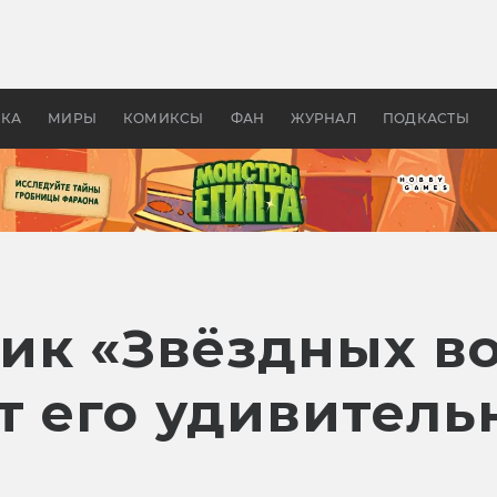
 фильмы смотреть в
Как создавались «Страшил
те 2026? В мире —
фильм, без которого не б
липсис, в России —
бы «Властелина колец»
ие комедии
УКА
МИРЫ
КОМИКСЫ
ФАН
ЖУРНАЛ
ПОДКАСТЫ
ик «Звёздных в
т его удивител