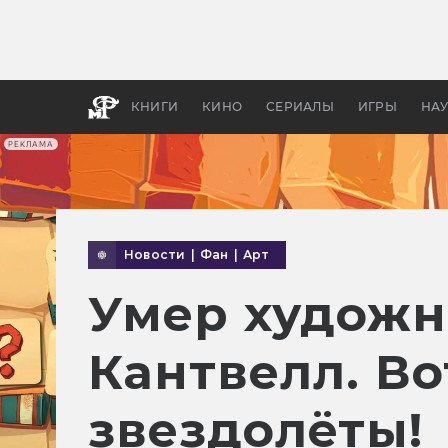
Какие
авгус
апока
детск
КНИГИ
КИНО
СЕРИАЛЫ
ИГРЫ
НА
РЕКЛАМА
Новости
|
Фан
|
Арт
Умер художн
Кантвелл. Во
звездолёты!