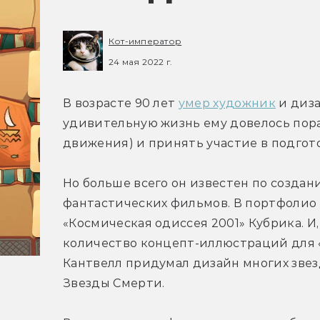
Кот-император
24 мая 2022 г.
В возрасте 90 лет 
умер художник
 и диз
удивительную жизнь ему довелось пора
движения) и принять участие в подгото
Но больше всего он известен по создан
фантастических фильмов. В портфолио К
«Космическая одиссея 2001» Кубрика. И,
количество концепт-иллюстраций для «
Кантвелл придумал дизайн многих звезд
Звезды Смерти.