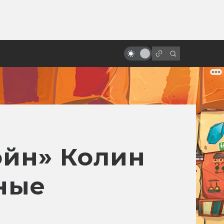
ы»:
ыло
«Песнь моря»: мультфильм с
настоящим волшебством
ойн» Колин
ьные