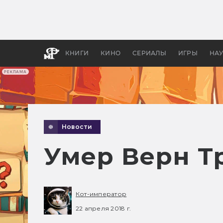
Какие
авгус
апока
детск
КНИГИ
КИНО
СЕРИАЛЫ
ИГРЫ
НА
РЕКЛАМА
Новости
Умер Верн Т
Кот-император
22 апреля 2018 г.