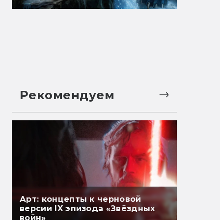
Рекомендуем
Арт: концепты к черновой
версии IX эпизода «Звёздных
войн»