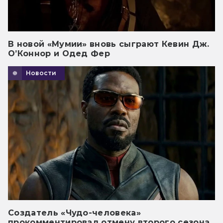
В новой «Мумии» вновь сыграют Кевин Дж.
О’Коннор и Одед Фер
Новости
Создатель «Чудо-человека»
прокомментировал отмену второго сезона