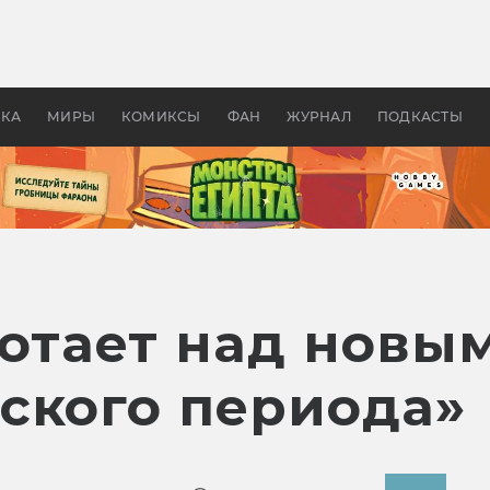
оздавались «Страшилы»:
«Одиссея» Нолана: что эт
, без которого не было
фильм сделал с Гомером и
ластелина колец»
Древней Грецией
УКА
МИРЫ
КОМИКСЫ
ФАН
ЖУРНАЛ
ПОДКАСТЫ
аботает над нов
ского периода»