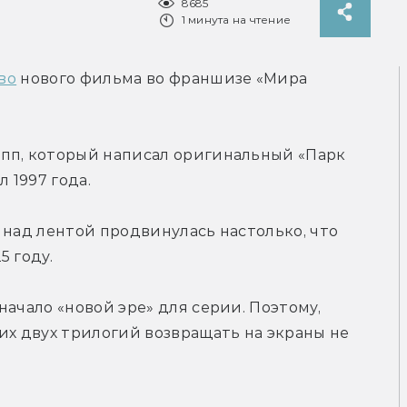
8685
1 минута на чтение
во
 нового фильма во франшизе «Мира 
пп, который написал оригинальный «Парк 
 1997 года.
 над лентой продвинулась настолько, что 
5 году.
ачало «новой эре» для серии. Поэтому, 
их двух трилогий возвращать на экраны не 