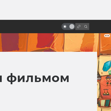
от
Культ «Детей кукурузы»: все
экранизации рассказа Стивена
Кинга
ым фильмом