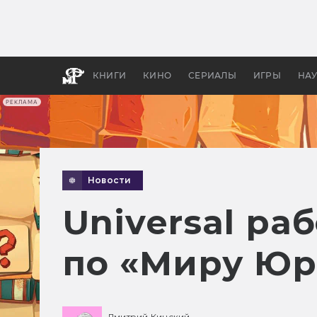
Как с
фильм
бы «В
КНИГИ
КИНО
СЕРИАЛЫ
ИГРЫ
НА
РЕКЛАМА
Новости
Universal р
по «Миру Юр
Дмитрий Кинский