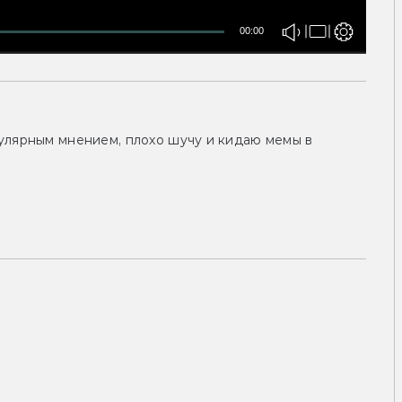
00:00
улярным мнением, плохо шучу и кидаю мемы в