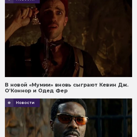
В новой «Мумии» вновь сыграют Кевин Дж.
О’Коннор и Одед Фер
Новости