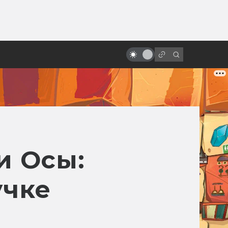
ы»:
ыло
«Песнь моря»: мультфильм с
настоящим волшебством
и Осы:
учке