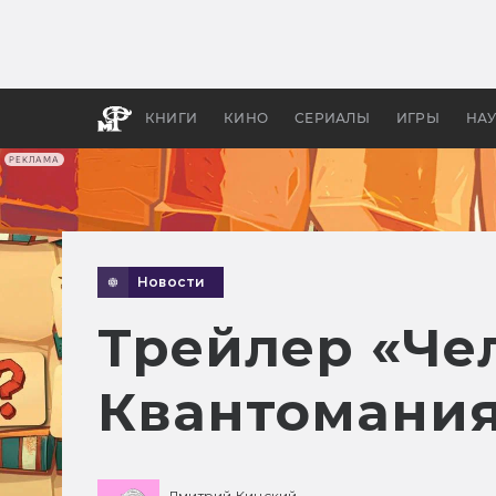
Какие
авгус
апока
детск
КНИГИ
КИНО
СЕРИАЛЫ
ИГРЫ
НА
РЕКЛАМА
Новости
Трейлер «Че
Квантомания
Дмитрий Кинский