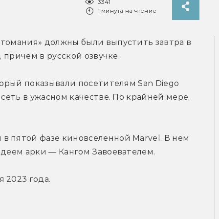
3341
1 минута на чтение
нтомания» должны были выпустить завтра в 
, причем в русской озвучке.
торый показывали посетителям San Diego 
 сеть в ужасном качестве. По крайней мере, 
 пятой фазе киновселенной Marvel. В нем 
одеем арки — Кангом Завоевателем.
 2023 года.