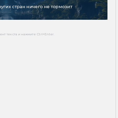
ругих стран ничего не тормозит
т текста и нажмите Ctrl+Enter.