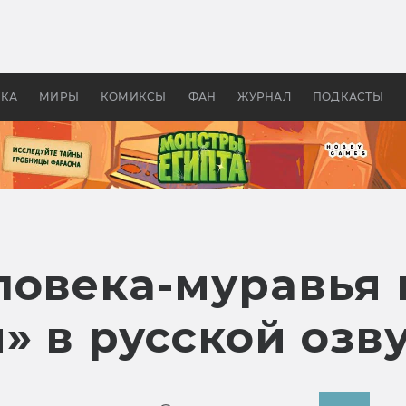
 фильмы смотреть в
Как создавались «Страшил
те 2026? В мире —
фильм, без которого не б
липсис, в России —
бы «Властелина колец»
ие комедии
УКА
МИРЫ
КОМИКСЫ
ФАН
ЖУРНАЛ
ПОДКАСТЫ
ловека-муравья 
» в русской озв