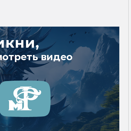
икни,
мотреть видео