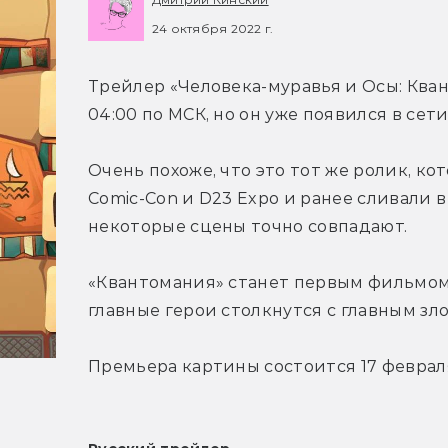
24 октября 2022 г.
Трейлер «Человека-муравья и Осы: Ква
04:00 по МСК, но он уже появился в сети
Очень похоже, что это тот же ролик, ко
Comic-Con и D23 Expo и ранее сливали в
некоторые сцены точно совпадают.
«Квантомания» станет первым фильмом в
главные герои столкнутся с главным зл
Премьера картины состоится 17 февраля