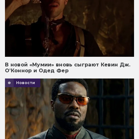
В новой «Мумии» вновь сыграют Кевин Дж.
О’Коннор и Одед Фер
Новости