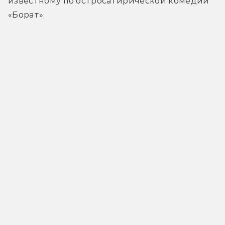
известному по остросатирической комедии 
«Борат».