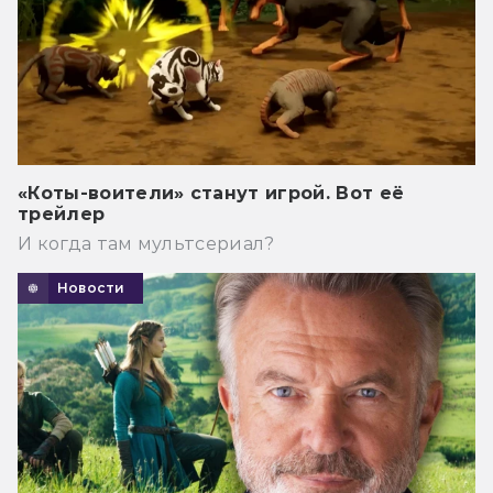
«Коты-воители» станут игрой. Вот её
трейлер
И когда там мультсериал?
Новости