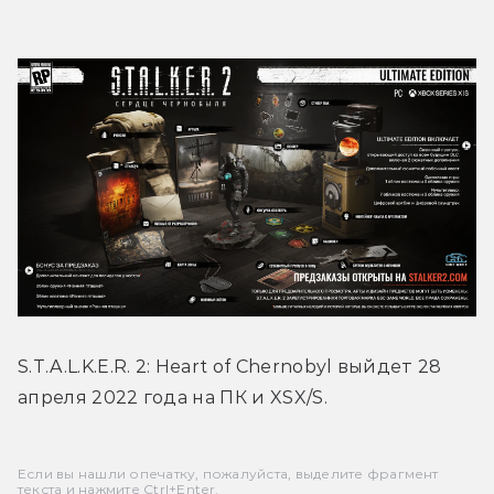
S.T.A.L.K.E.R. 2: Heart of Chernobyl выйдет 28 
апреля 2022 года на ПК и XSX/S.
Если вы нашли опечатку, пожалуйста, выделите фрагмент
текста и нажмите Ctrl+Enter.