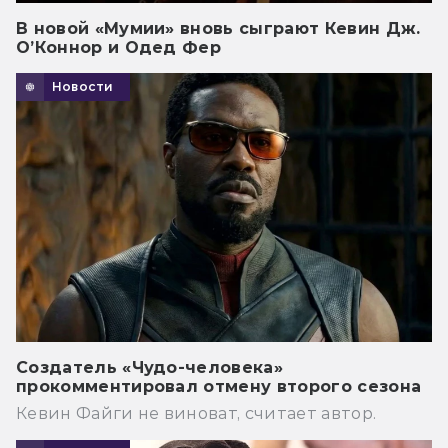
В новой «Мумии» вновь сыграют Кевин Дж.
О’Коннор и Одед Фер
Новости
Создатель «Чудо-человека»
прокомментировал отмену второго сезона
Кевин Файги не виноват, считает автор.