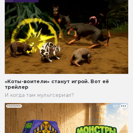
«Коты-воители» станут игрой. Вот её
трейлер
И когда там мультсериал?
РЕКЛАМА