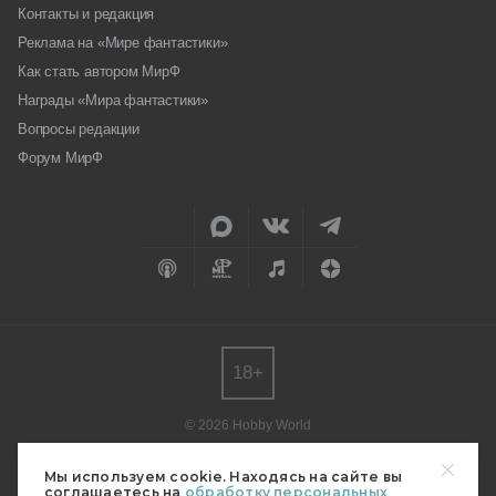
Контакты и редакция
Реклама на «Мире фантастики»
Как стать автором МирФ
Награды «Мира фантастики»
Вопросы редакции
Форум МирФ
18+
© 2026 Hobby World
Любое использование материалов допускается только с согласия
редакции.
Мы используем cookie. Находясь на сайте вы
соглашаетесь на
обработку персональных
Мнение авторов может не совпадать с мнением редакции.