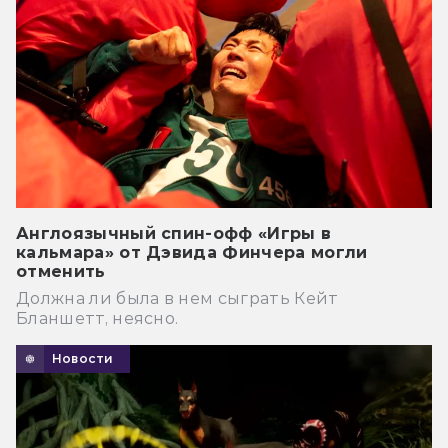
Англоязычный спин-офф «Игры в
кальмара» от Дэвида Финчера могли
отменить
Должна ли была в нем сыграть Кейт
Бланшетт, неясно.
Новости