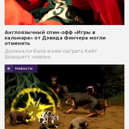
Англоязычный спин-офф «Игры в
кальмара» от Дэвида Финчера могли
отменить
Должна ли была в нем сыграть Кейт
Бланшетт, неясно.
Новости