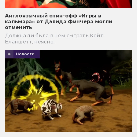
Англоязычный спин-офф «Игры в
кальмара» от Дэвида Финчера могли
отменить
Должна ли была в нем сыграть Кейт
Бланшетт, неясно.
Новости