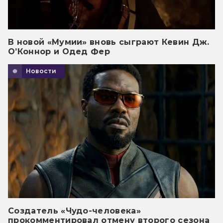
В новой «Мумии» вновь сыграют Кевин Дж.
О’Коннор и Одед Фер
Новости
Создатель «Чудо-человека»
прокомментировал отмену второго сезона