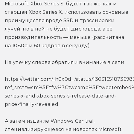
Microsoft. Xbox Series S  будет так же, как и 
старшая Xbox Series X, использовать основные 
преимущества вроде SSD и трассировки 
лучей, но в ней не будет дисковода, а её 
производительность — меньше (рассчитана 
на 1080р и 60 кадров в секунду).
На утечку сперва обратили внимание в сети.
https://twitter.com/_h0x0d_/status/1303165187369
ref_src=twsrc%5Etfw%7Ctwcamp%5Etweetembed%
series-x-and-xbox-series-s-release-date-and-
price-finally-revealed
А затем издание Windows Central, 
специализирующееся на новостях Microsoft, 