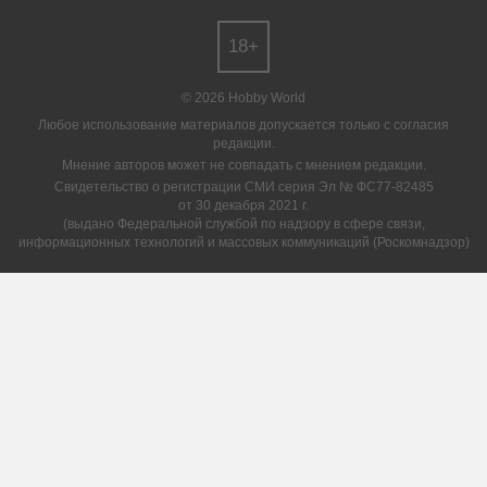
18+
© 2026 Hobby World
Любое использование материалов допускается только с согласия
редакции.
Мнение авторов может не совпадать с мнением редакции.
Свидетельство о регистрации СМИ серия Эл № ФС77-82485
от 30 декабря 2021 г.
(выдано Федеральной службой по надзору в сфере связи,
информационных технологий и массовых коммуникаций (Роскомнадзор)