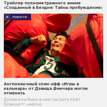
Трейлер полнометражного аниме
«Созданный в Бездне: Тайна пробуждения»
Новости
Англоязычный спин-офф «Игры в
кальмара» от Дэвида Финчера могли
отменить
Должна ли была в нем сыграть Кейт
Бланшетт, неясно.