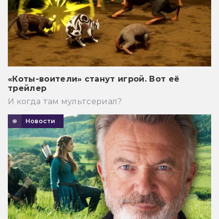
«Коты-воители» станут игрой. Вот её
трейлер
И когда там мультсериал?
Новости