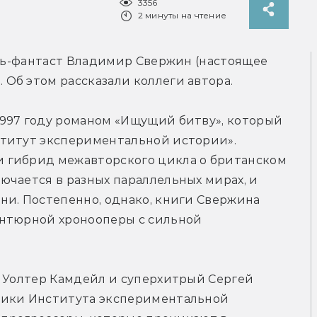
3356
2 минуты на чтение
ель-фантаст Владимир Свержин (настоящее 
Об этом рассказали коллеги автора.
997 году романом «Ищущий битву», который 
титут экспериментальной истории». 
 гибрид межавторского цикла о британском 
чается в разных параллельных мирах, и 
и. Постепенно, однако, книги Свержина 
нтюрной хронооперы с сильной 
 Уолтер Камдейл и суперхитрый Сергей 
ники Института экспериментальной 