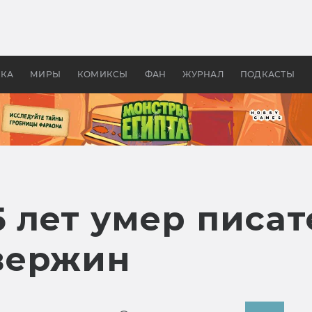
оздавались «Страшилы»:
«Одиссея» Нолана: что эт
, без которого не было
фильм сделал с Гомером и
ластелина колец»
Древней Грецией
УКА
МИРЫ
КОМИКСЫ
ФАН
ЖУРНАЛ
ПОДКАСТЫ
5 лет умер писа
вержин