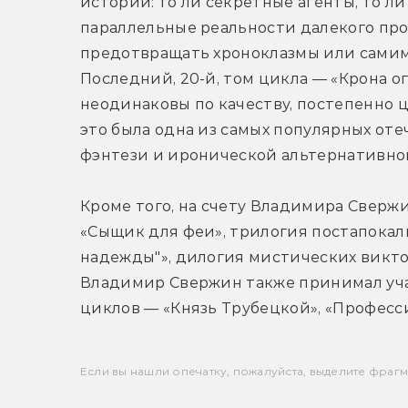
истории: то ли секретные агенты, то ли
параллельные реальности далекого про
предотвращать хроноклазмы или самим
Последний, 20-й, том цикла — «Крона ог
неодинаковы по качеству, постепенно ц
это была одна из самых популярных оте
фэнтези и иронической альтернативно
Кроме того, на счету Владимира Сверж
«Сыщик для феи», трилогия постапокал
надежды"», дилогия мистических викто
Владимир Свержин также принимал уча
циклов — «Князь Трубецкой», «Професс
Если вы нашли опечатку, пожалуйста, выделите фрагмен