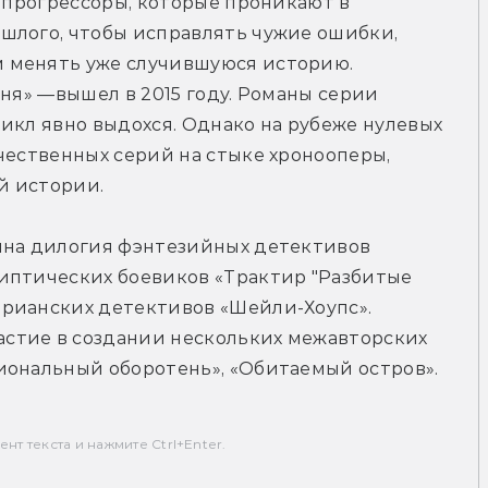
 прогрессоры, которые проникают в 
шлого, чтобы исправлять чужие ошибки, 
 менять уже случившуюся историю. 
ня» —вышел в 2015 году. Романы серии 
икл явно выдохся. Однако на рубеже нулевых 
чественных серий на стыке хронооперы, 
й истории.
ина дилогия фэнтезийных детективов 
иптических боевиков «Трактир "Разбитые 
рианских детективов «Шейли-Хоупс». 
стие в создании нескольких межавторских 
иональный оборотень», «Обитаемый остров».
т текста и нажмите Ctrl+Enter.