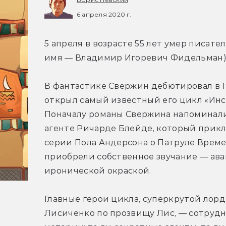
6 апреля 2020 г.
5 апреля в возрасте 55 лет умер писат
имя — Владимир Игоревич Фидельман). 
В фантастике Свержин дебютировал в 1
открыл самый известный его цикл «Инс
Поначалу романы Свержина напоминали
агенте Ричарде Блейде, который приклю
серии Пола Андерсона о Патруле Времен
приобрели собственное звучание — ава
иронической окраской.
Главные герои цикла, суперкрутой лорд
Лисиченко по прозвищу Лис, — сотруд