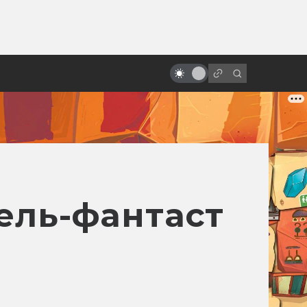
от
Фильму «Троя» — 20 лет! Прошёл
ли он проверку временем?
тель-фантаст