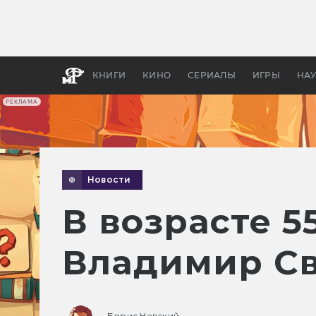
Как с
фильм
бы «В
КНИГИ
КИНО
СЕРИАЛЫ
ИГРЫ
НА
РЕКЛАМА
Новости
В возрасте 5
Владимир С
Борис Невский