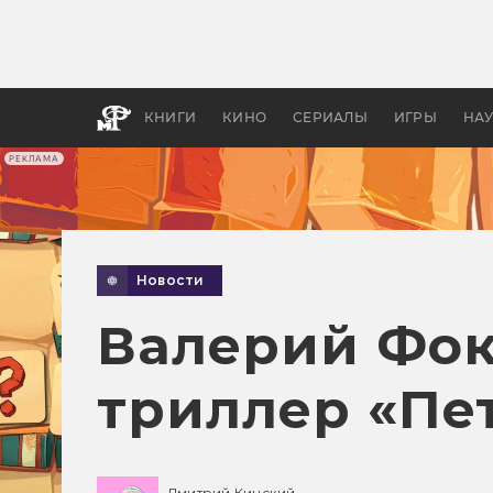
Какие
авгус
апока
детск
КНИГИ
КИНО
СЕРИАЛЫ
ИГРЫ
НА
РЕКЛАМА
Новости
Валерий Фок
триллер «Пе
Дмитрий Кинский