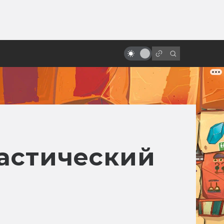
ы»:
ыло
Как рождалась «Месть ситхов»:
прежний финал «Звёздных войн»
астический