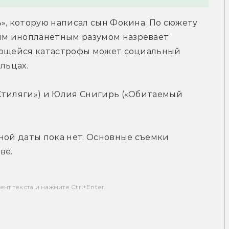
», которую написал сын Фокина. По сюжету 
м инопланетным разумом назревает 
ающейся катастрофы может социальный 
льцах.
Стиляги») и Юлия Снигирь («Обитаемый 
ной даты пока нет. Основные съемки 
ве.
т текста и нажмите Ctrl+Enter.