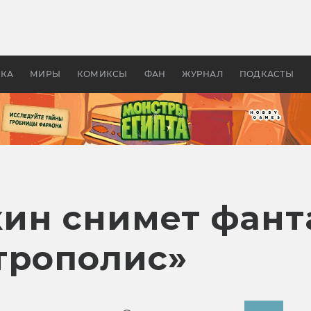
 фильмы смотреть в
Как создавались «Страшил
те 2026? В мире —
фильм, без которого не б
липсис, в России —
бы «Властелина колец»
ие комедии
УКА
МИРЫ
КОМИКСЫ
ФАН
ЖУРНАЛ
ПОДКАСТЫ
ин снимет фант
трополис»