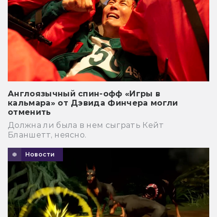
Англоязычный спин-офф «Игры в
кальмара» от Дэвида Финчера могли
отменить
Должна ли была в нем сыграть Кейт
Бланшетт, неясно.
Новости