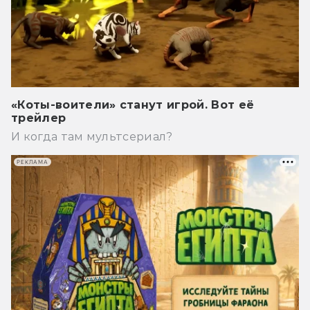
«Коты-воители» станут игрой. Вот её
трейлер
И когда там мультсериал?
РЕКЛАМА